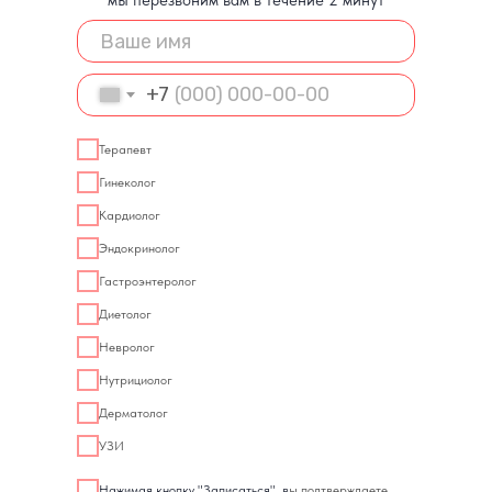
мы перезвоним вам в течение 2 минут
+7
Терапевт
Гинеколог
Кардиолог
Эндокринолог
Гастроэнтеролог
Диетолог
Невролог
Нутрициолог
Дерматолог
УЗИ
Нажимая кнопку "Записаться", в
ы подтверждаете