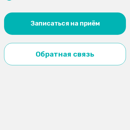
Политика в отношении обработки
персональных данных
Согласие на обработку персональных
данных посетителей сайта
Согласие на рекламную и информационную
рассылку
Не является публичной офертой
Карта сайта
© ОКеания 2012 - 2026
Сделано с любовью в