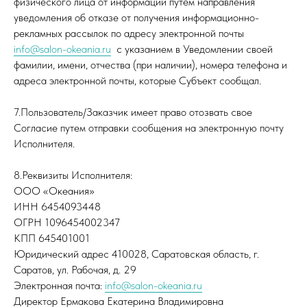
физического лица от информации путем направления
уведомления об отказе от получения информационно-
рекламных рассылок по адресу электронной почты
info@salon-okeania.ru
с указанием в Уведомлении своей
фамилии, имени, отчества (при наличии), номера телефона и
Ждём Вас
адреса электронной почты, которые Субъект сообщал.
ЕЖЕДНЕВНО с 9:00-21:00
7.Пользователь/Заказчик имеет право отозвать свое
БЕЗ ПЕРЕРЫВОВ И ВЫХОДНЫХ
Согласие путем отправки сообщения на электронную почту
Исполнителя.
Саратов
, Валовая 2/10
8 (8452) 28-93-93
8.Реквизиты Исполнителя:
ООО «Океания»
ИНН 6454093448
Записаться на приём
ОГРН 1096454002347
КПП 645401001
Юридический адрес 410028, Саратовская область, г.
Обратная связь
Саратов, ул. Рабочая, д. 29
Электронная почта:
info@salon-okeania.ru
Директор Ермакова Екатерина Владимировна