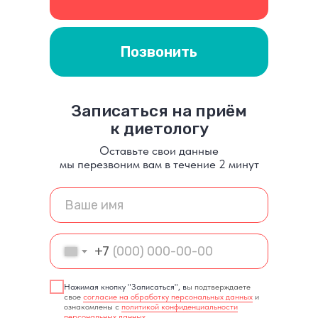
Позвонить
Записаться на приём
к диетологу
Оставьте свои данные
мы перезвоним вам в течение 2 минут
*Не участвует в акции 20% скидка на прием
+7
Нажимая кнопку "Записаться", в
ы подтверждаете
свое
согласие на обработку персональных данных
и
ознакомлены с
политикой конфиденциальности
персональных данных