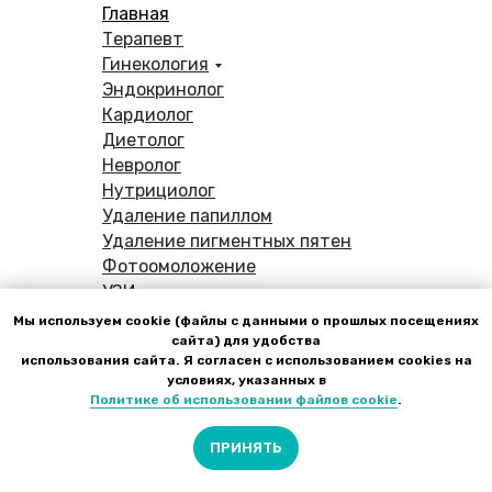
Главная
Терапевт
Гинекология
Эндокринолог
Кардиолог
Диетолог
Невролог
Нутрициолог
Удаление папиллом
Удаление пигментных пятен
Фотоомоложение
УЗИ
Генетические исследования
Мы используем cookie (файлы с данными о прошлых посещениях
Анализы
сайта) для удобства
использования сайта. Я согласен с использованием cookies на
Чекап
условиях, указанных в
Капельницы для здоровья
Политике об использовании файлов cookie
.
Пациентам
Акции
ПРИНЯТЬ
Как к нам добраться