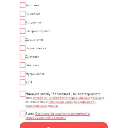
Терапевт
Гинеколог
Кардиолог
Гастроэнтеролог
Дерматолог
Эндокринолог
Диетолог
Невролог
Нутрициолог
УЗИ
Нажимая кнопку "Записаться", в
ы подтверждаете
свое
согласие на обработку персональных данных
и
ознакомлены с
политикой конфиденциальности
персональных данных
Я даю
Согласие на получение рекламной и
информационной рассылки