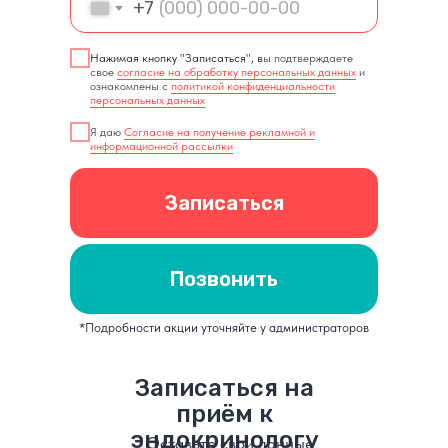
+7
Нажимая кнопку "Записаться", в
ы подтверждаете
свое
согласие на обработку персональных данных
и
ознакомлены с
политикой конфиденциальности
персональных данных
Я даю
Согласие на получение рекламной и
информационной рассылки
Записаться
Позвонить
*Подробности акции уточняйте у администраторов
Записаться на
приём к
эндокринологу
Оставьте свои данные